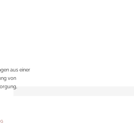
ngen aus einer
ung von
sorgung,
NG