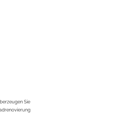
YHAMMER
überzeugen Sie
 Badrenovierung